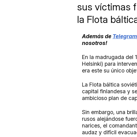
sus víctimas f
la Flota bálti
Además de
Telegram
nosotros!
En la madrugada del 1
Helsinki) para interven
era este su único obje
La Flota báltica sovié
capital finlandesa y s
ambicioso plan de capt
Sin embargo, una brill
rusos alejándose fuero
narices, el comandante
audaz y difícil evacu