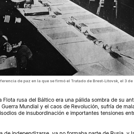
ferencia de paz en la que se firmó el Tratado de Brest-Litovsk, el 3 d
la Flota rusa del Báltico era una pálida sombra de su an
ra Guerra Mundial y el caos de Revolución, sufría de mala
sodios de insubordinación e importantes tensiones entr
a de independizarse, ya no formaba parte de Rusia, y la