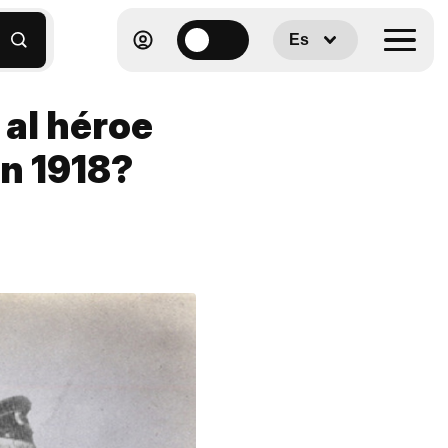
Es
 al héroe
en 1918?