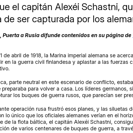
ue el capitán Alexéi Schastni, q
ca de ser capturada por los alem
, Puerta a Rusia difunde contenidos en su página de
1 de abril de 1918, la Marina imperial alemana se acerc
ir en la guerra civil finlandesa y aplastar a las fuerzas
tivo.
tica, parte neutral en este escenario de conflicto, estab
e preparaba para volver a casa. Los líderes germanos, s
urar los buques de guerra rusos, que parecían ser presa
ante operación rusa frustró esos planes, y las siluetas 
n lo único que los oficiales alemanes verían en el hori
 de la flota báltica, el capitán Alexéi Schastni, consig
ación de varios centenares de buques de guerra, a trav