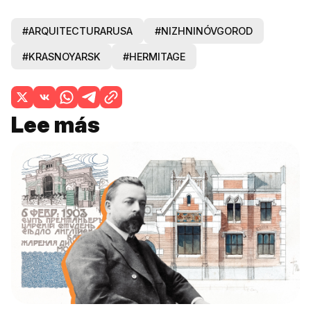
#ARQUITECTURARUSA
#NIZHNINÓVGOROD
#KRASNOYARSK
#HERMITAGE
Lee más