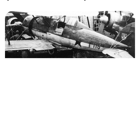
Estos biplanos británicos volaron primero
para Letonia, luego para la URSS y luego
para los nazis