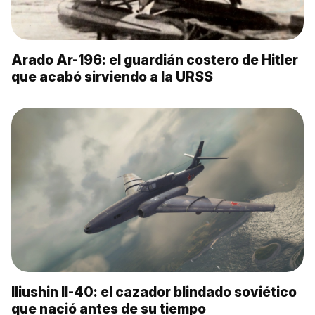
Arado Ar-196: el guardián costero de Hitler
que acabó sirviendo a la URSS
Iliushin Il-40: el cazador blindado soviético
que nació antes de su tiempo