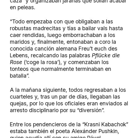
caza” y organizaban jaranas que solían acabar
en peleas.
“Todo empezaba con que obligaban a las
robustas madrecitas y tías a bailar vals hasta
caer rendidas, luego emborrachaban a los
maridos y, finalmente, entonaban a coro la
conocida canción alemana Freu’t euch des
Lebens, recalcando las palabras
Pflücke die
Rose
(‘coge la rosa’), y comenzaban los
tonteos que normalmente terminaban en
batalla”.
A la mañana siguiente, todos regresaban a los
cuarteles y, tras un par de días, llegaban las
quejas, por lo que los oficiales eran enviados al
arresto disciplinario por su “diversión”.
Entre los pendencieros de la “Krasni Kabachok”
estaba también el poeta Alexánder Pushkin,
quien acudía allí con su amigo Pável