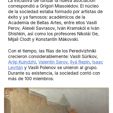
La iniciativa de fundar la nueva asociación
correspondió a Grigori Miasoiédov. El núcleo
de la sociedad estaba formado por artistas de
éxito y ya famosos: académicos de la
Academia de Bellas Artes, entre ellos Vasili
Perov, Alexéi Savrasov, Iván Kramskói e Iván
Shishkin, así como los profesores Nikolái Ge,
Mijaíl Clodt y Konstantín Mákovski.
Con el tiempo, las filas de los Peredvizhniki
crecieron considerablemente: Vasili Súrikov,
Arjip Kuindzhi
,
Valentín Serov
,
Ilyá Repin
,
Isaac
Levitán
y Vasili Polenov se unieron al grupo.
Durante su existencia, la sociedad contó con
más de 100 miembros.