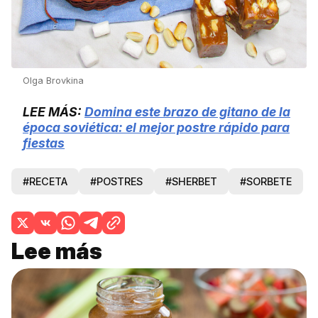
Olga Brovkina
LEE MÁS:
Domina este brazo de gitano de la
época soviética: el mejor postre rápido para
fiestas
#RECETA
#POSTRES
#SHERBET
#SORBETE
Lee más