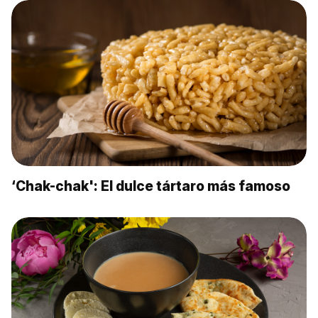
‘Chak-chak': El dulce tártaro más famoso