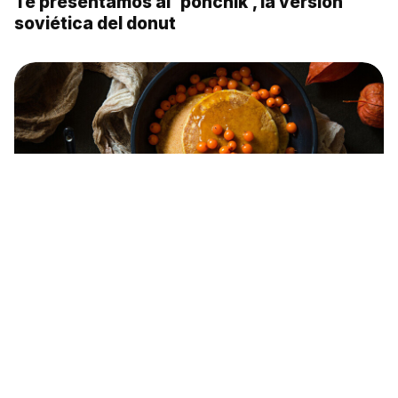
Te presentamos al 'ponchik', la versión
soviética del donut
Receta de tortitas de calabaza con salsa de
espino amarillo para un desayuno ruso
perfecto