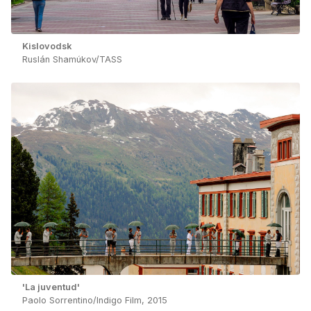
Kislovodsk
Ruslán Shamúkov/TASS
'La juventud'
Paolo Sorrentino/Indigo Film, 2015