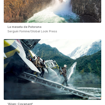
La meseta de Putorana
Serguéi Fomine/Global Look Press
'Alien: Covenant'