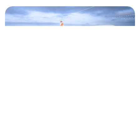
La aerolínea venezolana Conviasa abre una
ruta regular Moscú-La Habana