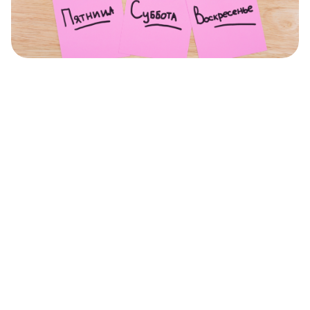
¿Cómo se nombran los días de la semana en
ruso y por qué?
10 útiles expresiones rusas sobre hacer