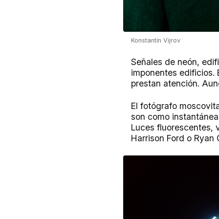
Konstantín Vijrov
Señales de neón, edif
imponentes edificios. 
prestan atención. Aun
El fotógrafo moscovita
son como instantáneas
Luces fluorescentes, v
Harrison Ford o Ryan 