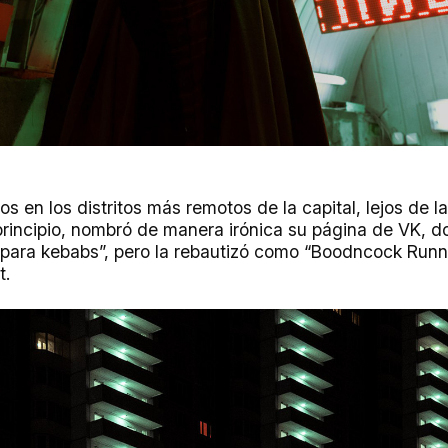
 en los distritos más remotos de la capital, lejos de l
principio, nombró de manera irónica su página de VK, d
ara kebabs”, pero la rebautizó como “Boodncock Runner
t.