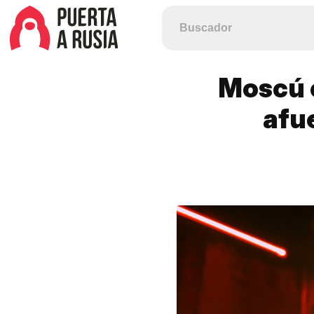
Moscú c
afue