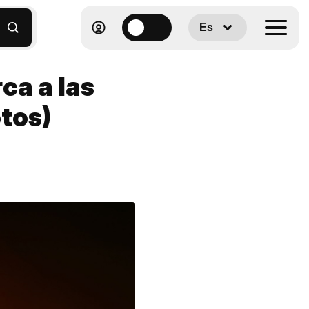
Es
ca a las
otos)