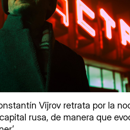
onstantín Vijrov retrata por la 
la capital rusa, de manera que e
er’.