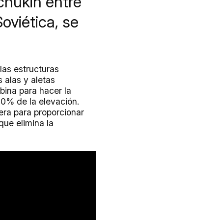
chúkin entre
oviética, se
las estructuras
 alas y aletas
abina para hacer la
80% de la elevación.
sera para proporcionar
que elimina la