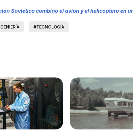
ión Soviética combinó el avión y el helicóptero en u
NGENIERÍA
#TECNOLOGÍA