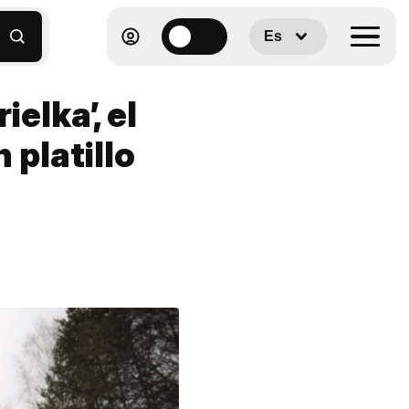
Es
ielka’, el
 platillo