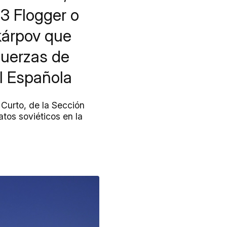
3 Flogger o
ikárpov que
fuerzas de
il Española
 Curto, de la Sección
tos soviéticos en la