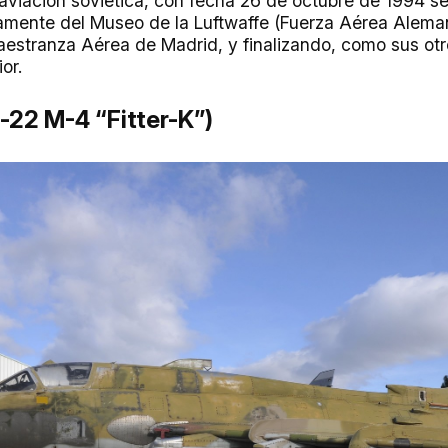
 aviación soviética, con fecha 26 de octubre de 1994 s
amente del Museo de la Luftwaffe (Fuerza Aérea Alem
aestranza Aérea de Madrid, y finalizando, como sus ot
or.
-22 M-4 “Fitter-K”)