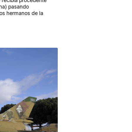
e recibía procedente
ana) pasando
ros hermanos de la