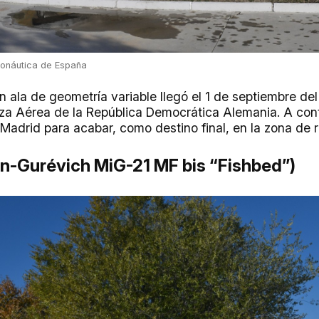
ronáutica de España
 ala de geometría variable llegó el 1 de septiembre del
za Aérea de la República Democrática Alemania. A con
adrid para acabar, como destino final, en la zona de 
án-Gurévich MiG-21 MF bis “Fishbed”)