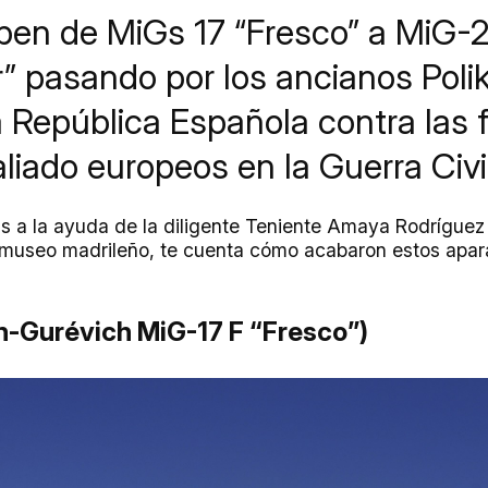
iben de MiGs 17 “Fresco” a MiG-2
er” pasando por los ancianos Pol
a República Española contra las 
aliado europeos en la Guerra Civ
as a la ayuda de la diligente Teniente Amaya Rodríguez
 museo madrileño, te cuenta cómo acabaron estos apara
n-Gurévich MiG-17 F “Fresco”)