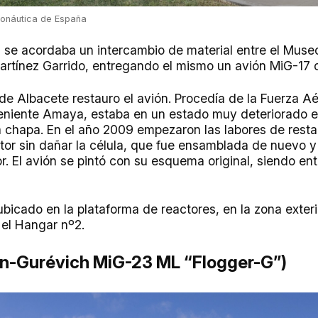
ronáutica de España
, se acordaba un intercambio de material entre el Museo
Martínez Garrido, entregando el mismo un avión MiG-17 o
e Albacete restauro el avión. Procedía de la Fuerza Aé
eniente Amaya, estaba en un estado muy deteriorado e
la chapa. En el año 2009 empezaron las labores de resta
r sin dañar la célula, que fue ensamblada de nuevo y 
r. El avión se pintó con su esquema original, siendo e
ubicado en la plataforma de reactores, en la zona exteri
el Hangar nº2.
n-Gurévich MiG-23 ML “Flogger-G”)