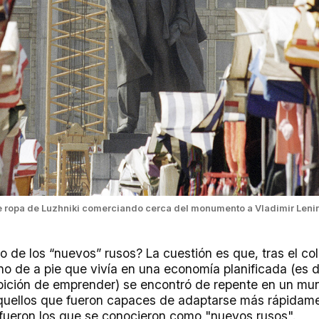
ropa de Luzhniki comerciando cerca del monumento a Vladimir Leni
o de los “nuevos” rusos? La cuestión es que, tras el co
no de a pie que vivía en una economía planificada (es d
ibición de emprender) se encontró de repente en un mu
Aquellos que fueron capaces de adaptarse más rápidame
 fueron los que se conocieron como "nuevos rusos".