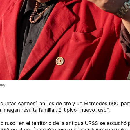
sky
aquetas carmesí, anillos de oro y un Mercedes 600: par
 imagen resulta familiar. El típico "nuevo ruso".
o ruso" en el territorio de la antigua URSS se escuchó 
1992 en el periódico
Kommersant
. Inicialmente se utiliz