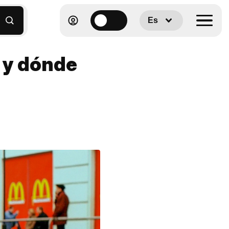
Es
, y dónde