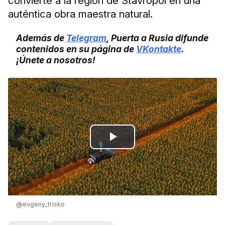
convierte a la región de Stávropol en una
auténtica obra maestra natural.
Además de
Telegram
, Puerta a Rusia difunde
contenidos en su página de
VKontakte
.
¡Únete a nosotros!
Play
Video
@evgeny_trisko