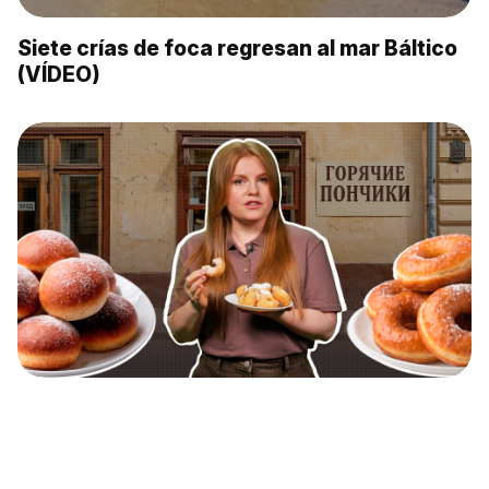
Siete crías de foca regresan al mar Báltico
(VÍDEO)
¿Por qué en Moscú los llaman 'pónchiki' y
en San Petersburgo, 'pishki'? (VÍDEO)