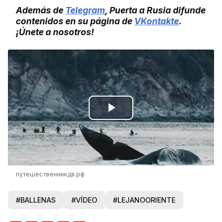
Además de
Telegram
, Puerta a Rusia difunde
contenidos en su página de
VKontakte
.
¡Únete a nosotros!
Play
Video
путешественникдв.рф
#BALLENAS
#VÍDEO
#LEJANOORIENTE