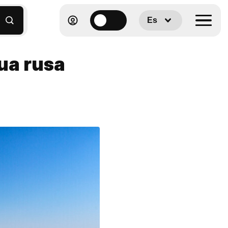
Es
ua rusa