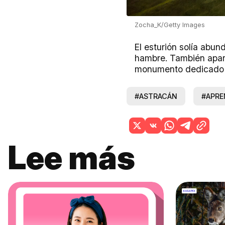
Zocha_K/Getty Images
El esturión solía abu
hambre. También apare
monumento dedicado 
#ASTRACÁN
#APRE
Lee más