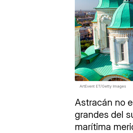
ArtEvent ET/Getty Images
Astracán no e
grandes del su
marítima merid