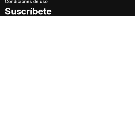
Condiciones de uso
Suscríbete
Recibe actualizaciones y disfruta de una experiencia
personalizada.
Suscríbete a nuestro boletín semanal gratuito
Suscríbete a nuestro boletín diario gratuito
Acepto la política de privacidad
"Puerta a Rusia" es un proyecto de ANO “TV-Novosti”, 2026. Todos
los derechos reservados.
Creado con el apoyo financiero del Ministerio de Desarrollo Digital,
Comunicaciones y Medios de Masas de la Federación de Rusia.
16+