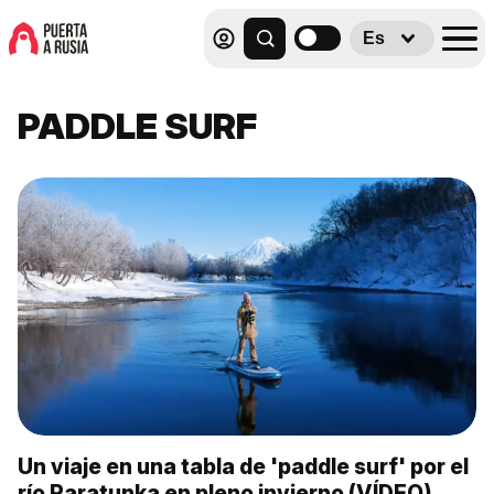
Es
PADDLE SURF
Un viaje en una tabla de 'paddle surf' por el
río Paratunka en pleno invierno (VÍDEO)