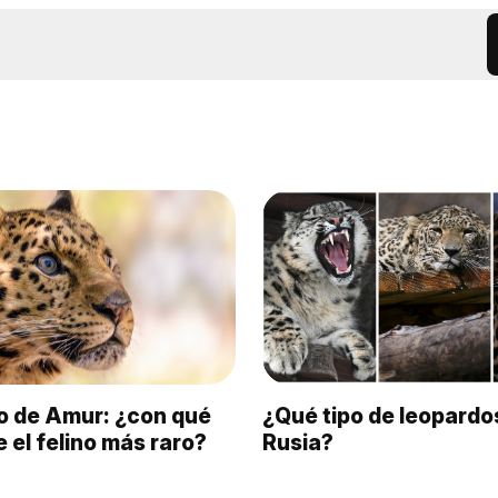
do de Amur: ¿con qué
¿Qué tipo de leopardo
e el felino más raro?
Rusia?