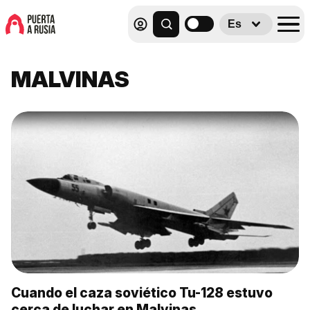
Es
MALVINAS
Cuando el caza soviético Tu-128 estuvo
cerca de luchar en Malvinas