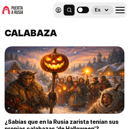
Es
CALABAZA
¿Sabías que en la Rusia zarista tenían sus
propias calabazas ‘de Halloween’?