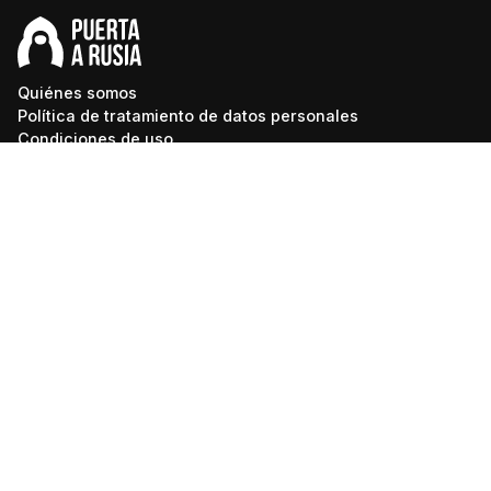
Quiénes somos
Política de tratamiento de datos personales
Condiciones de uso
Suscríbete
Recibe actualizaciones y disfruta de una experiencia
personalizada.
Suscríbete a nuestro boletín semanal gratuito
Suscríbete a nuestro boletín diario gratuito
Acepto la política de privacidad