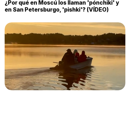
¿Por qué en Moscú los llaman 'pónchiki' y
en San Petersburgo, 'pishki'? (VÍDEO)
La joya de la UNESCO escondida en la
región de Acángel (VÍDEO)