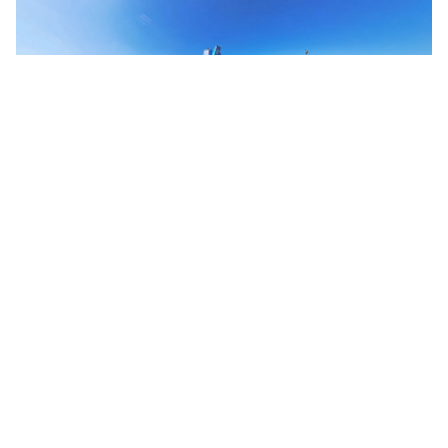
¡Aquí la gravedad no manda! (VÍDEO)