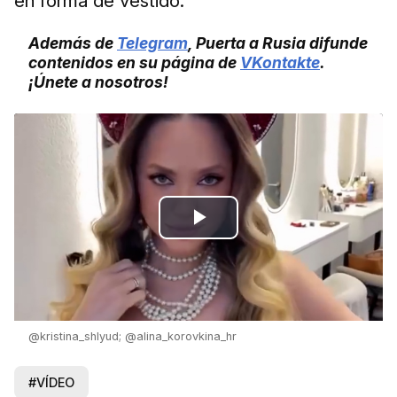
en forma de vestido.
Además de
Telegram
, Puerta a Rusia difunde
contenidos en su página de
VKontakte
.
¡Únete a nosotros!
Play
Video
@kristina_shlyud; @alina_korovkina_hr
#VÍDEO