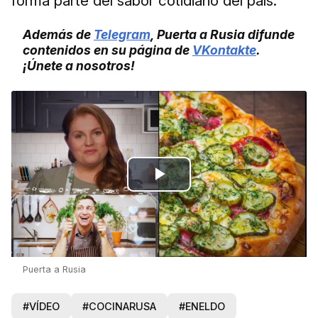
forma parte del sabor cotidiano del país.
Además de
Telegram
, Puerta a Rusia difunde
contenidos en su página de
VKontakte
.
¡Únete a nosotros!
Play
Video
Puerta a Rusia
#VÍDEO
#COCINARUSA
#ENELDO