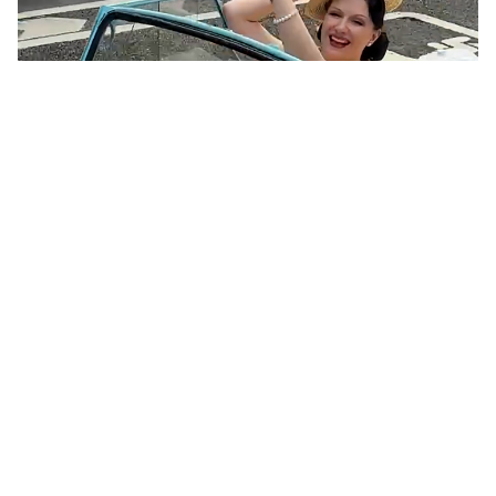
Un viaje al pasado… por las calles de Moscú
(VÍDEO)